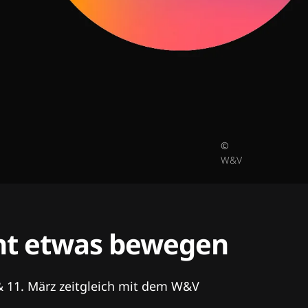
©
W&V
tent etwas bewegen
& 11. März zeitgleich mit dem W&V