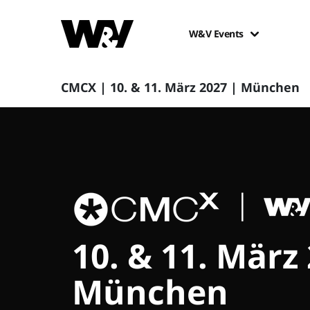
W&V Events
CMCX | 10. & 11. März 2027 | München
10. & 11. März
München