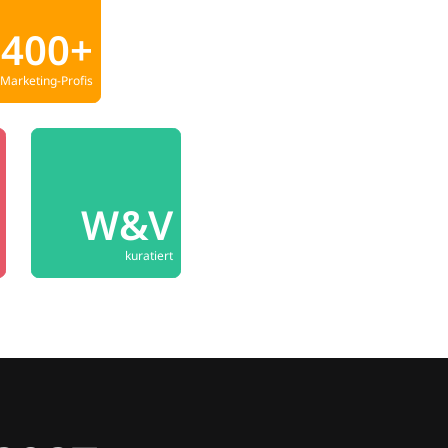
400+
Marketing-Profis
W&V
kuratiert