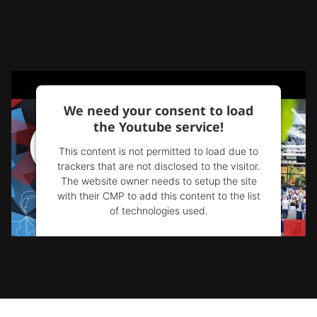
We need your consent to load
the Youtube service!
This content is not permitted to load due to
trackers that are not disclosed to the visitor.
The website owner needs to setup the site
with their CMP to add this content to the list
of technologies used.
Powered by
Usercentrics Consent
Management Platform