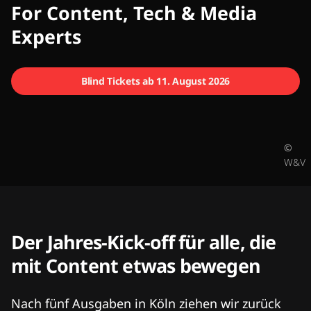
CMCX
For Content, Tech & Media
Experts
Blind Tickets ab 11. August 2026
©
W&V
Der Jahres-Kick-off für alle, die
mit Content etwas bewegen
Nach fünf Ausgaben in Köln ziehen wir zurück