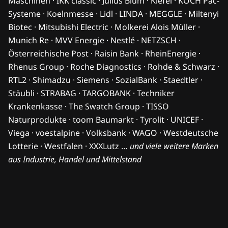
Maschinen · IKK classic · Julius Blum · Kiefel · KOCH Pac-
Systeme · Koelnmesse · Lidl · LINDA · MEGGLE · Miltenyi
Biotec · Mitsubishi Electric · Molkerei Alois Müller ·
Munich Re · MVV Energie · Nestlé · NETZSCH ·
Österreichische Post · Raisin Bank · RheinEnergie ·
Rhenus Group · Roche Diagnostics · Rohde & Schwarz ·
RTL2 · Shimadzu · Siemens · SozialBank · Staedtler ·
Stäubli · STRABAG · TARGOBANK · Techniker
Krankenkasse · The Swatch Group · TISSO
Naturprodukte · toom Baumarkt · Tyrolit · UNICEF ·
Viega · voestalpine · Volksbank · WAGO · Westdeutsche
Lotterie · Westfalen · XXXLutz …
und viele weitere Marken
aus Industrie, Handel und Mittelstand