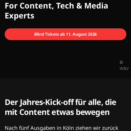
CMCX
For Content, Tech & Media
Experts
Blind Tickets ab 11. August 2026
©
W&V
Der Jahres-Kick-off für alle, die
mit Content etwas bewegen
Nach fünf Ausgaben in Köln ziehen wir zurück