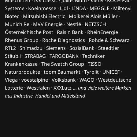
Maschinen · IKK classic · Julius Blum · Kiefel · KOCH Pac-
Systeme · Koelnmesse · Lidl · LINDA · MEGGLE · Miltenyi
Biotec · Mitsubishi Electric · Molkerei Alois Müller ·
Munich Re · MVV Energie · Nestlé · NETZSCH ·
Österreichische Post · Raisin Bank · RheinEnergie ·
Rhenus Group · Roche Diagnostics · Rohde & Schwarz ·
RTL2 · Shimadzu · Siemens · SozialBank · Staedtler ·
Stäubli · STRABAG · TARGOBANK · Techniker
Krankenkasse · The Swatch Group · TISSO
Naturprodukte · toom Baumarkt · Tyrolit · UNICEF ·
Viega · voestalpine · Volksbank · WAGO · Westdeutsche
Lotterie · Westfalen · XXXLutz …
und viele weitere Marken
aus Industrie, Handel und Mittelstand