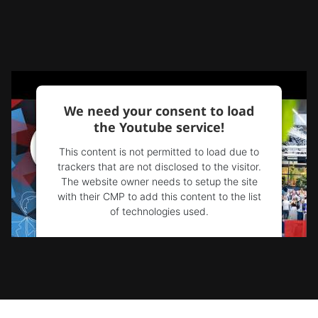
We need your consent to load
the Youtube service!
This content is not permitted to load due to
trackers that are not disclosed to the visitor.
The website owner needs to setup the site
with their CMP to add this content to the list
of technologies used.
Powered by
Usercentrics Consent
Management Platform