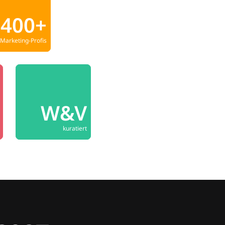
400+
Marketing-Profis
W&V
kuratiert