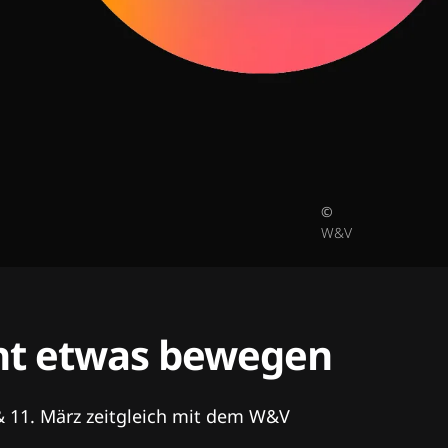
©
W&V
tent etwas bewegen
& 11. März zeitgleich mit dem W&V