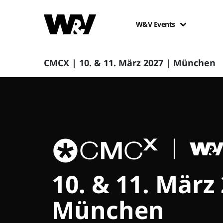
W&V Events
CMCX | 10. & 11. März 2027 | München
10. & 11. März
München