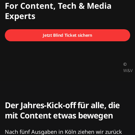
CMCX
For Content, Tech & Media
Experts
Jetzt Blind Ticket sichern
©
W&V
Der Jahres-Kick-off für alle, die
mit Content etwas bewegen
Nach fünf Ausgaben in Köln ziehen wir zurück