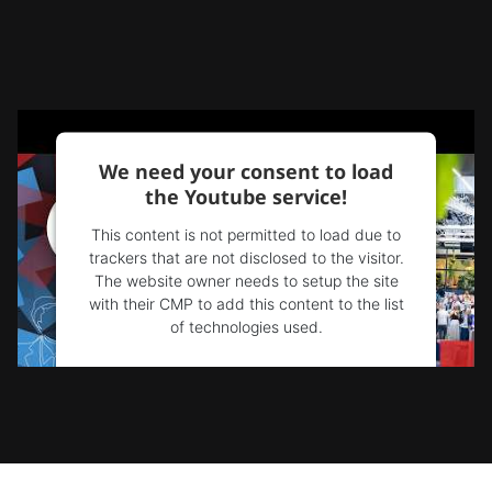
We need your consent to load
the Youtube service!
This content is not permitted to load due to
trackers that are not disclosed to the visitor.
The website owner needs to setup the site
with their CMP to add this content to the list
of technologies used.
Powered by
Usercentrics Consent
Management Platform