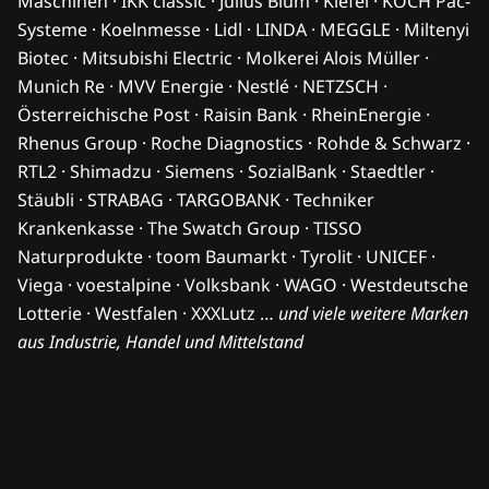
Maschinen · IKK classic · Julius Blum · Kiefel · KOCH Pac-
Systeme · Koelnmesse · Lidl · LINDA · MEGGLE · Miltenyi
Biotec · Mitsubishi Electric · Molkerei Alois Müller ·
Munich Re · MVV Energie · Nestlé · NETZSCH ·
Österreichische Post · Raisin Bank · RheinEnergie ·
Rhenus Group · Roche Diagnostics · Rohde & Schwarz ·
RTL2 · Shimadzu · Siemens · SozialBank · Staedtler ·
Stäubli · STRABAG · TARGOBANK · Techniker
Krankenkasse · The Swatch Group · TISSO
Naturprodukte · toom Baumarkt · Tyrolit · UNICEF ·
Viega · voestalpine · Volksbank · WAGO · Westdeutsche
Lotterie · Westfalen · XXXLutz …
und viele weitere Marken
aus Industrie, Handel und Mittelstand