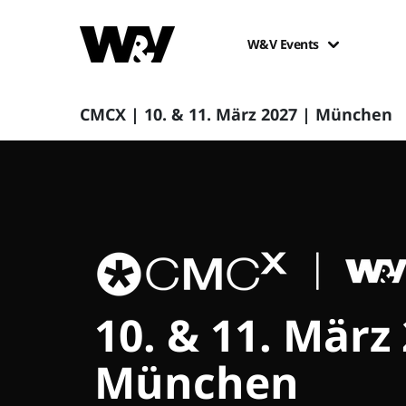
W&V Events
CMCX | 10. & 11. März 2027 | München
10. & 11. März
München