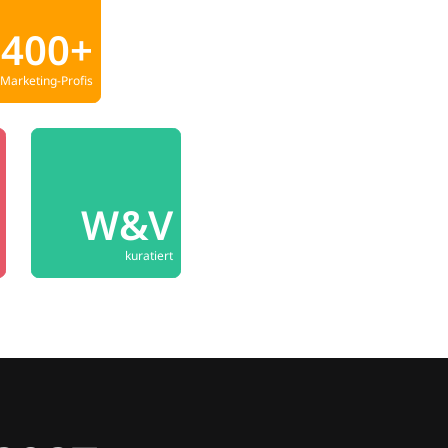
400+
Marketing-Profis
W&V
kuratiert