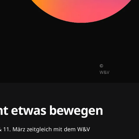
©
W&V
tent etwas bewegen
& 11. März zeitgleich mit dem W&V