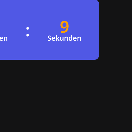
9
8
:
en
Sekunden