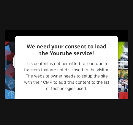
We need your consent to load
the Youtube service!
This content is not permitted to load due to
trackers that are not disclosed to the visitor.
The website owner needs to setup the site
with their CMP to add this content to the list
of technologies used.
Powered by
Usercentrics Consent
Management Platform