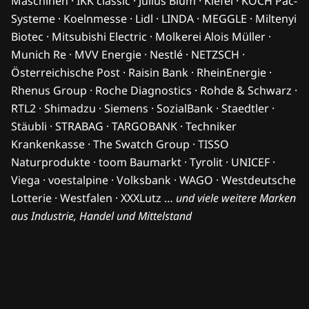
Maschinen · IKK classic · Julius Blum · Kiefel · KOCH Pac-
Systeme · Koelnmesse · Lidl · LINDA · MEGGLE · Miltenyi
Biotec · Mitsubishi Electric · Molkerei Alois Müller ·
Munich Re · MVV Energie · Nestlé · NETZSCH ·
Österreichische Post · Raisin Bank · RheinEnergie ·
Rhenus Group · Roche Diagnostics · Rohde & Schwarz ·
RTL2 · Shimadzu · Siemens · SozialBank · Staedtler ·
Stäubli · STRABAG · TARGOBANK · Techniker
Krankenkasse · The Swatch Group · TISSO
Naturprodukte · toom Baumarkt · Tyrolit · UNICEF ·
Viega · voestalpine · Volksbank · WAGO · Westdeutsche
Lotterie · Westfalen · XXXLutz …
und viele weitere Marken
aus Industrie, Handel und Mittelstand