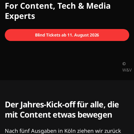
CMCX
For Content, Tech & Media
Experts
Blind Tickets ab 11. August 2026
©
W&V
Der Jahres-Kick-off für alle, die
mit Content etwas bewegen
Nach fünf Ausgaben in Köln ziehen wir zurück