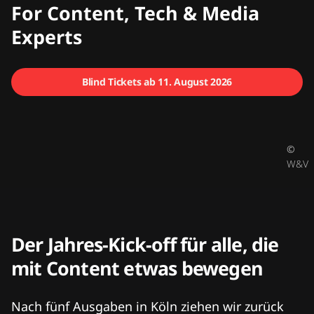
CMCX
For Content, Tech & Media
Experts
Blind Tickets ab 11. August 2026
©
W&V
Der Jahres-Kick-off für alle, die
mit Content etwas bewegen
Nach fünf Ausgaben in Köln ziehen wir zurück