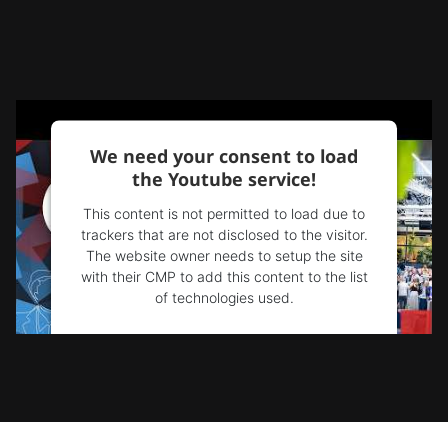
We need your consent to load
the Youtube service!
This content is not permitted to load due to
trackers that are not disclosed to the visitor.
The website owner needs to setup the site
with their CMP to add this content to the list
of technologies used.
Powered by
Usercentrics Consent
Management Platform