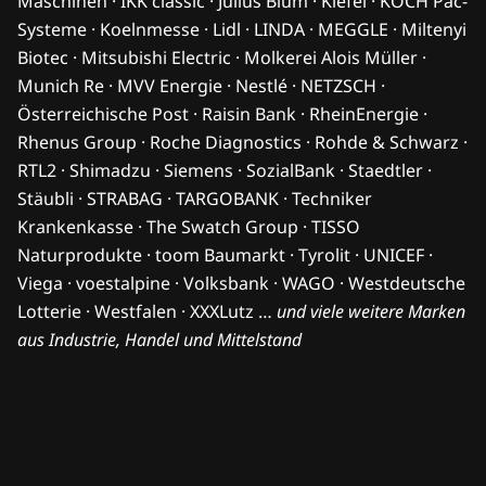
Maschinen · IKK classic · Julius Blum · Kiefel · KOCH Pac-
Systeme · Koelnmesse · Lidl · LINDA · MEGGLE · Miltenyi
Biotec · Mitsubishi Electric · Molkerei Alois Müller ·
Munich Re · MVV Energie · Nestlé · NETZSCH ·
Österreichische Post · Raisin Bank · RheinEnergie ·
Rhenus Group · Roche Diagnostics · Rohde & Schwarz ·
RTL2 · Shimadzu · Siemens · SozialBank · Staedtler ·
Stäubli · STRABAG · TARGOBANK · Techniker
Krankenkasse · The Swatch Group · TISSO
Naturprodukte · toom Baumarkt · Tyrolit · UNICEF ·
Viega · voestalpine · Volksbank · WAGO · Westdeutsche
Lotterie · Westfalen · XXXLutz …
und viele weitere Marken
aus Industrie, Handel und Mittelstand