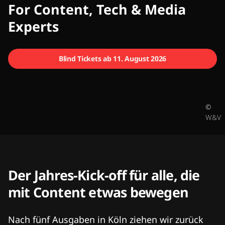
CMCX
For Content, Tech & Media
Experts
Blind Tickets ab 11. August 2026
©
W&V
Der Jahres-Kick-off für alle, die
mit Content etwas bewegen
Nach fünf Ausgaben in Köln ziehen wir zurück