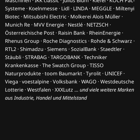
Maschinen · IKK classic · Julius Blum · Kiefel · KOCH Pac-
Systeme · Koelnmesse · Lidl · LINDA · MEGGLE · Miltenyi
Biotec · Mitsubishi Electric · Molkerei Alois Müller ·
Munich Re · MVV Energie · Nestlé · NETZSCH ·
Österreichische Post · Raisin Bank · RheinEnergie ·
Rhenus Group · Roche Diagnostics · Rohde & Schwarz ·
RTL2 · Shimadzu · Siemens · SozialBank · Staedtler ·
Stäubli · STRABAG · TARGOBANK · Techniker
Krankenkasse · The Swatch Group · TISSO
Naturprodukte · toom Baumarkt · Tyrolit · UNICEF ·
Viega · voestalpine · Volksbank · WAGO · Westdeutsche
Lotterie · Westfalen · XXXLutz …
und viele weitere Marken
aus Industrie, Handel und Mittelstand