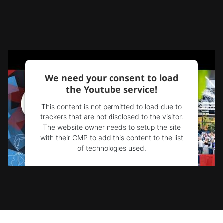
We need your consent to load
the Youtube service!
This content is not permitted to load due to
trackers that are not disclosed to the visitor.
The website owner needs to setup the site
with their CMP to add this content to the list
of technologies used.
Powered by
Usercentrics Consent
Management Platform