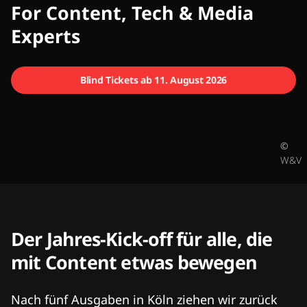
CMCX
For Content, Tech & Media
Experts
Blind Tickets ab 11. August 2026
©
W&V
Der Jahres-Kick-off für alle, die
mit Content etwas bewegen
Nach fünf Ausgaben in Köln ziehen wir zurück