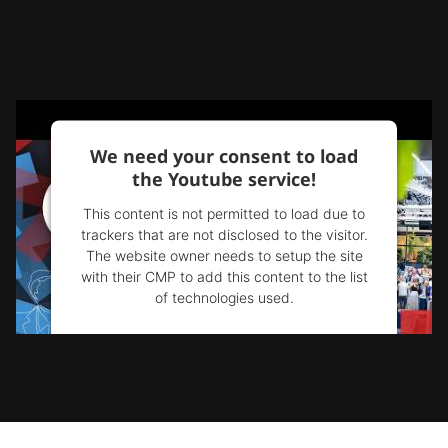
We need your consent to load
the Youtube service!
This content is not permitted to load due to
trackers that are not disclosed to the visitor.
The website owner needs to setup the site
with their CMP to add this content to the list
of technologies used.
Powered by
Usercentrics Consent
Management Platform