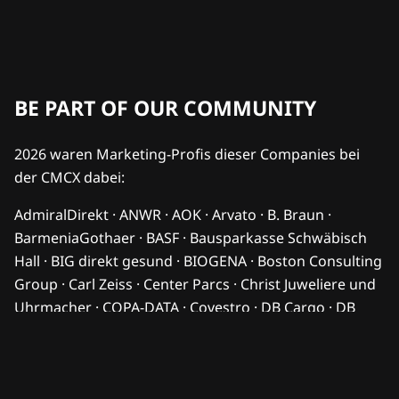
BE PART OF OUR COMMUNITY
2026 waren Marketing-Profis dieser Companies bei
der CMCX dabei:
AdmiralDirekt · ANWR · AOK · Arvato · B. Braun ·
BarmeniaGothaer · BASF · Bausparkasse Schwäbisch
Hall · BIG direkt gesund · BIOGENA · Boston Consulting
Group · Carl Zeiss · Center Parcs · Christ Juweliere und
Uhrmacher · COPA-DATA · Covestro · DB Cargo · DB
Sicherheit · DB Systel · DG Nexolution · DHL · DKB · dm-
drogerie markt · Endress+Hauser · FC Bayern München
· FedEx · Flughafen Berlin Brandenburg · HORSCH