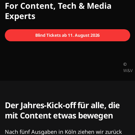
CMCX
For Content, Tech & Media
Experts
Blind Tickets ab 11. August 2026
©
W&V
Der Jahres-Kick-off für alle, die
mit Content etwas bewegen
Nach fünf Ausgaben in Köln ziehen wir zurück