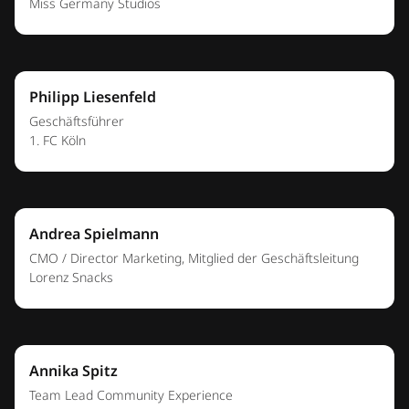
Dario Ciraulo
Teamlead Talkability
Lidl Deutschland