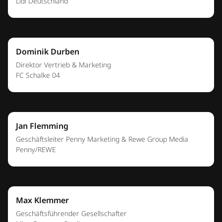
Jil Andert
Director Brand & Events
Miss Germany Studios