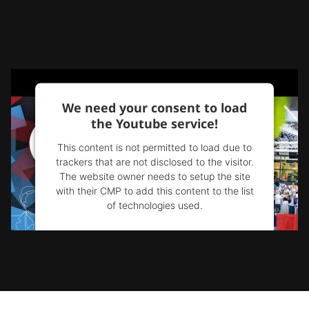
We need your consent to load
the Youtube service!
This content is not permitted to load due to
trackers that are not disclosed to the visitor.
The website owner needs to setup the site
with their CMP to add this content to the list
of technologies used.
Powered by
Usercentrics Consent
Management Platform