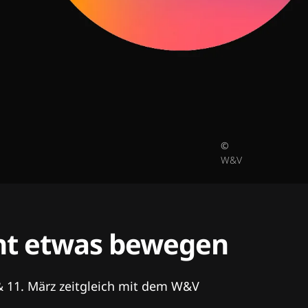
©
W&V
tent etwas bewegen
& 11. März zeitgleich mit dem W&V