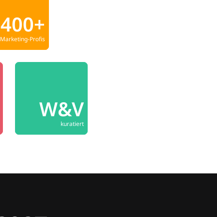
400+
Marketing-Profis
W&V
kuratiert