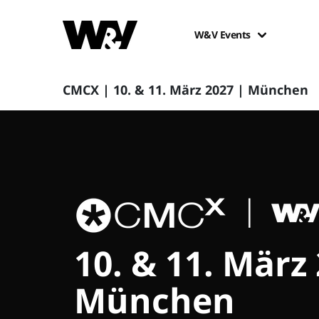
W&V Events
CMCX | 10. & 11. März 2027 | München
10. & 11. März
München