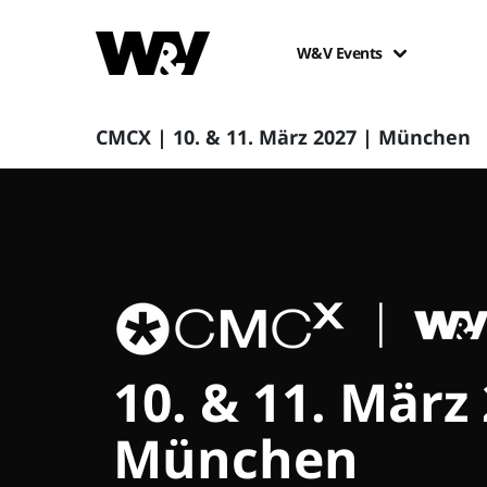
W&V Events
CMCX | 10. & 11. März 2027 | München
10. & 11. März
München