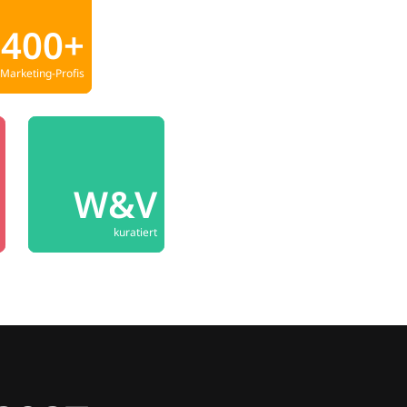
400+
Marketing-Profis
W&V
kuratiert