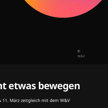
©
W&V
tent etwas bewegen
& 11. März zeitgleich mit dem W&V