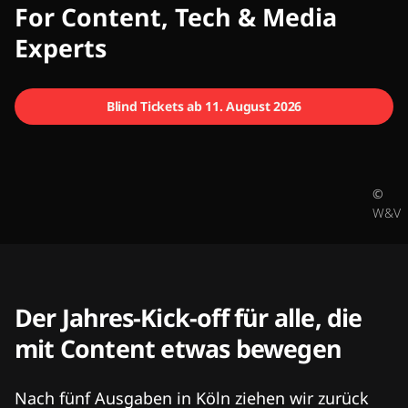
CMCX
For Content, Tech & Media
Experts
Blind Tickets ab 11. August 2026
©
W&V
Der Jahres-Kick-off für alle, die
mit Content etwas bewegen
Nach fünf Ausgaben in Köln ziehen wir zurück