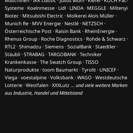
Maschinen · IKK classic · Julius Blum · Kiefel · KOCH Pac-
Systeme · Koelnmesse · Lidl · LINDA · MEGGLE · Miltenyi
Biotec · Mitsubishi Electric · Molkerei Alois Müller ·
Munich Re · MVV Energie · Nestlé · NETZSCH ·
Österreichische Post · Raisin Bank · RheinEnergie ·
Rhenus Group · Roche Diagnostics · Rohde & Schwarz ·
RTL2 · Shimadzu · Siemens · SozialBank · Staedtler ·
Stäubli · STRABAG · TARGOBANK · Techniker
Krankenkasse · The Swatch Group · TISSO
Naturprodukte · toom Baumarkt · Tyrolit · UNICEF ·
Viega · voestalpine · Volksbank · WAGO · Westdeutsche
Lotterie · Westfalen · XXXLutz …
und viele weitere Marken
aus Industrie, Handel und Mittelstand