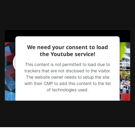
We need your consent to load
the Youtube service!
This content is not permitted to load due to
trackers that are not disclosed to the visitor.
The website owner needs to setup the site
with their CMP to add this content to the list
of technologies used.
Powered by
Usercentrics Consent
Management Platform