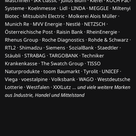
Maschinen · IKK classic · Julius Blum · Kiefel · KOCH Pac-
Systeme · Koelnmesse · Lidl · LINDA · MEGGLE · Miltenyi
Biotec · Mitsubishi Electric · Molkerei Alois Müller ·
Munich Re · MVV Energie · Nestlé · NETZSCH ·
Österreichische Post · Raisin Bank · RheinEnergie ·
Rhenus Group · Roche Diagnostics · Rohde & Schwarz ·
RTL2 · Shimadzu · Siemens · SozialBank · Staedtler ·
Stäubli · STRABAG · TARGOBANK · Techniker
Krankenkasse · The Swatch Group · TISSO
Naturprodukte · toom Baumarkt · Tyrolit · UNICEF ·
Viega · voestalpine · Volksbank · WAGO · Westdeutsche
Lotterie · Westfalen · XXXLutz …
und viele weitere Marken
aus Industrie, Handel und Mittelstand