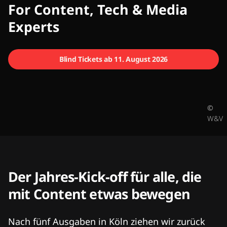
CMCX
For Content, Tech & Media
Experts
Blind Tickets ab 11. August 2026
©
W&V
Der Jahres-Kick-off für alle, die
mit Content etwas bewegen
Nach fünf Ausgaben in Köln ziehen wir zurück