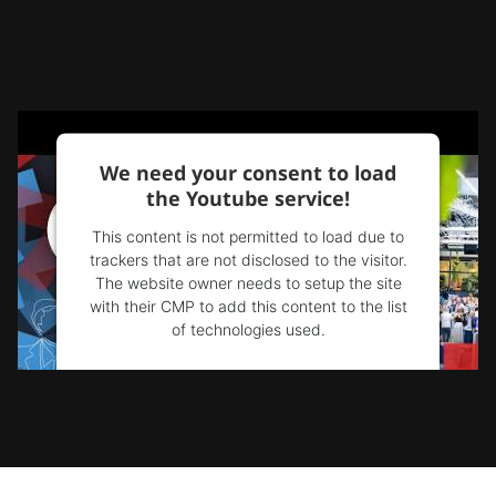
We need your consent to load
the Youtube service!
This content is not permitted to load due to
trackers that are not disclosed to the visitor.
The website owner needs to setup the site
with their CMP to add this content to the list
of technologies used.
Powered by
Usercentrics Consent
Management Platform