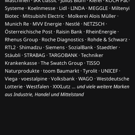
Maschinen · IKK classic · Julius Blum · Kiefel · KOCH Pac-
Systeme · Koelnmesse · Lidl · LINDA · MEGGLE · Miltenyi
Biotec · Mitsubishi Electric · Molkerei Alois Müller ·
Munich Re · MVV Energie · Nestlé · NETZSCH ·
Österreichische Post · Raisin Bank · RheinEnergie ·
Rhenus Group · Roche Diagnostics · Rohde & Schwarz ·
RTL2 · Shimadzu · Siemens · SozialBank · Staedtler ·
Stäubli · STRABAG · TARGOBANK · Techniker
Krankenkasse · The Swatch Group · TISSO
Naturprodukte · toom Baumarkt · Tyrolit · UNICEF ·
Viega · voestalpine · Volksbank · WAGO · Westdeutsche
Lotterie · Westfalen · XXXLutz …
und viele weitere Marken
aus Industrie, Handel und Mittelstand