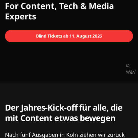
CMCX
For Content, Tech & Media
Experts
Blind Tickets ab 11. August 2026
©
W&V
Der Jahres-Kick-off für alle, die
mit Content etwas bewegen
Nach fünf Ausgaben in Köln ziehen wir zurück