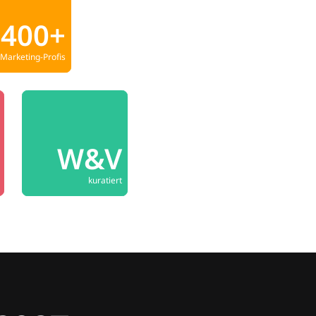
400+
Marketing-Profis
W&V
kuratiert