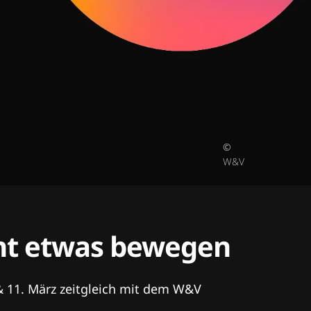
©
W&V
tent etwas bewegen
& 11. März zeitgleich mit dem W&V