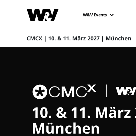
W&V Events
CMCX | 10. & 11. März 2027 | München
10. & 11. März
München