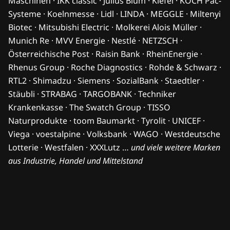
Maschinen · IKK classic · Julius Blum · Kiefel · KOCH Pac-
Systeme · Koelnmesse · Lidl · LINDA · MEGGLE · Miltenyi
Biotec · Mitsubishi Electric · Molkerei Alois Müller ·
Munich Re · MVV Energie · Nestlé · NETZSCH ·
Österreichische Post · Raisin Bank · RheinEnergie ·
Rhenus Group · Roche Diagnostics · Rohde & Schwarz ·
RTL2 · Shimadzu · Siemens · SozialBank · Staedtler ·
Stäubli · STRABAG · TARGOBANK · Techniker
Krankenkasse · The Swatch Group · TISSO
Naturprodukte · toom Baumarkt · Tyrolit · UNICEF ·
Viega · voestalpine · Volksbank · WAGO · Westdeutsche
Lotterie · Westfalen · XXXLutz …
und viele weitere Marken
aus Industrie, Handel und Mittelstand