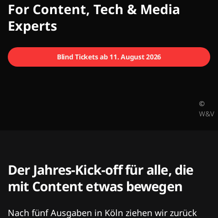
CMCX
For Content, Tech & Media
Experts
Blind Tickets ab 11. August 2026
©
W&V
Der Jahres-Kick-off für alle, die
mit Content etwas bewegen
Nach fünf Ausgaben in Köln ziehen wir zurück