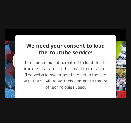
We need your consent to load
the Youtube service!
This content is not permitted to load due to
trackers that are not disclosed to the visitor.
The website owner needs to setup the site
with their CMP to add this content to the list
of technologies used.
Powered by
Usercentrics Consent
Management Platform