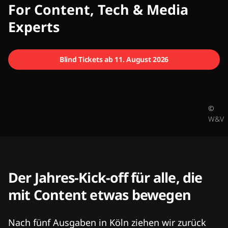
CMCX
For Content, Tech & Media
Experts
Blind Tickets ab 11. August 2026
©
W&V
Der Jahres-Kick-off für alle, die
mit Content etwas bewegen
Nach fünf Ausgaben in Köln ziehen wir zurück