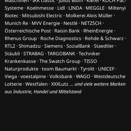
Maschinen · IKK classic · Julius Blum · Kiefel · KOCH Pac-
Systeme · Koelnmesse · Lidl · LINDA · MEGGLE · Miltenyi
Biotec · Mitsubishi Electric · Molkerei Alois Müller ·
Munich Re · MVV Energie · Nestlé · NETZSCH ·
Österreichische Post · Raisin Bank · RheinEnergie ·
Rhenus Group · Roche Diagnostics · Rohde & Schwarz ·
RTL2 · Shimadzu · Siemens · SozialBank · Staedtler ·
Stäubli · STRABAG · TARGOBANK · Techniker
Krankenkasse · The Swatch Group · TISSO
Naturprodukte · toom Baumarkt · Tyrolit · UNICEF ·
Viega · voestalpine · Volksbank · WAGO · Westdeutsche
Lotterie · Westfalen · XXXLutz …
und viele weitere Marken
aus Industrie, Handel und Mittelstand