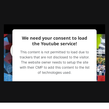
We need your consent to load
the Youtube service!
This content is not permitted to load due to
trackers that are not disclosed to the visitor.
The website owner needs to setup the site
with their CMP to add this content to the list
of technologies used.
Powered by
Usercentrics Consent
Management Platform