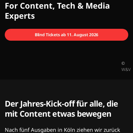
CMCX
For Content, Tech & Media
Experts
Blind Tickets ab 11. August 2026
©
W&V
Der Jahres-Kick-off für alle, die
mit Content etwas bewegen
Nach fünf Ausgaben in Köln ziehen wir zurück