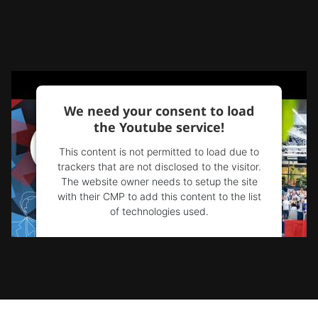
We need your consent to load
the Youtube service!
This content is not permitted to load due to
trackers that are not disclosed to the visitor.
The website owner needs to setup the site
with their CMP to add this content to the list
of technologies used.
Powered by
Usercentrics Consent
Management Platform