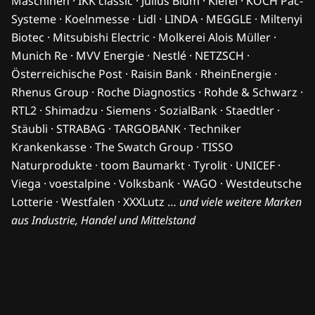
Maschinen · IKK classic · Julius Blum · Kiefel · KOCH Pac-
Systeme · Koelnmesse · Lidl · LINDA · MEGGLE · Miltenyi
Biotec · Mitsubishi Electric · Molkerei Alois Müller ·
Munich Re · MVV Energie · Nestlé · NETZSCH ·
Österreichische Post · Raisin Bank · RheinEnergie ·
Rhenus Group · Roche Diagnostics · Rohde & Schwarz ·
RTL2 · Shimadzu · Siemens · SozialBank · Staedtler ·
Stäubli · STRABAG · TARGOBANK · Techniker
Krankenkasse · The Swatch Group · TISSO
Naturprodukte · toom Baumarkt · Tyrolit · UNICEF ·
Viega · voestalpine · Volksbank · WAGO · Westdeutsche
Lotterie · Westfalen · XXXLutz …
und viele weitere Marken
aus Industrie, Handel und Mittelstand