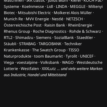
Maschinen · IKK classic · Julius Blum · Kiefel · KOCH Pac-
Systeme · Koelnmesse · Lidl · LINDA · MEGGLE · Miltenyi
Biotec · Mitsubishi Electric · Molkerei Alois Müller ·
Munich Re · MVV Energie · Nestlé · NETZSCH ·
Österreichische Post · Raisin Bank · RheinEnergie ·
Rhenus Group · Roche Diagnostics · Rohde & Schwarz ·
RTL2 · Shimadzu · Siemens · SozialBank · Staedtler ·
Stäubli · STRABAG · TARGOBANK · Techniker
Krankenkasse · The Swatch Group · TISSO
Naturprodukte · toom Baumarkt · Tyrolit · UNICEF ·
Viega · voestalpine · Volksbank · WAGO · Westdeutsche
Lotterie · Westfalen · XXXLutz …
und viele weitere Marken
aus Industrie, Handel und Mittelstand