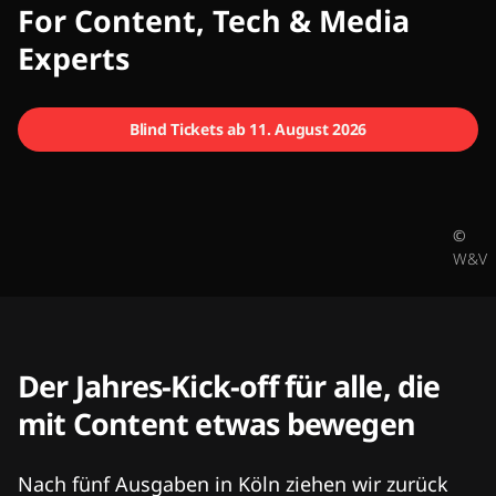
CMCX
For Content, Tech & Media
Experts
Blind Tickets ab 11. August 2026
©
W&V
Der Jahres-Kick-off für alle, die
mit Content etwas bewegen
Nach fünf Ausgaben in Köln ziehen wir zurück