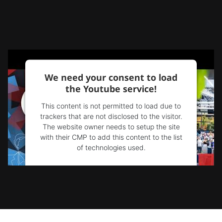
We need your consent to load
the Youtube service!
This content is not permitted to load due to
trackers that are not disclosed to the visitor.
The website owner needs to setup the site
with their CMP to add this content to the list
of technologies used.
Powered by
Usercentrics Consent
Management Platform