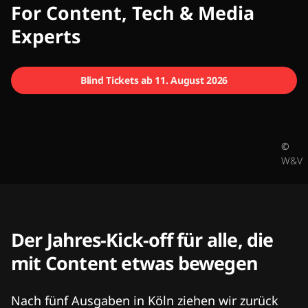
CMCX
For Content, Tech & Media
Experts
Blind Tickets ab 11. August 2026
©
W&V
Der Jahres-Kick-off für alle, die
mit Content etwas bewegen
Nach fünf Ausgaben in Köln ziehen wir zurück