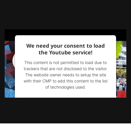
We need your consent to load
the Youtube service!
This content is not permitted to load due to
trackers that are not disclosed to the visitor.
The website owner needs to setup the site
with their CMP to add this content to the list
of technologies used.
Powered by
Usercentrics Consent
Management Platform