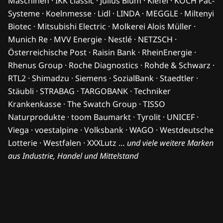
Maschinen · IKK classic · Julius Blum · Kiefel · KOCH Pac-
Systeme · Koelnmesse · Lidl · LINDA · MEGGLE · Miltenyi
Biotec · Mitsubishi Electric · Molkerei Alois Müller ·
Munich Re · MVV Energie · Nestlé · NETZSCH ·
Österreichische Post · Raisin Bank · RheinEnergie ·
Rhenus Group · Roche Diagnostics · Rohde & Schwarz ·
RTL2 · Shimadzu · Siemens · SozialBank · Staedtler ·
Stäubli · STRABAG · TARGOBANK · Techniker
Krankenkasse · The Swatch Group · TISSO
Naturprodukte · toom Baumarkt · Tyrolit · UNICEF ·
Viega · voestalpine · Volksbank · WAGO · Westdeutsche
Lotterie · Westfalen · XXXLutz …
und viele weitere Marken
aus Industrie, Handel und Mittelstand