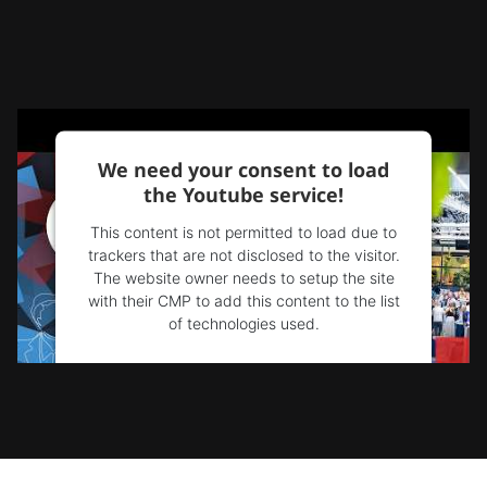
We need your consent to load
the Youtube service!
This content is not permitted to load due to
trackers that are not disclosed to the visitor.
The website owner needs to setup the site
with their CMP to add this content to the list
of technologies used.
Powered by
Usercentrics Consent
Management Platform