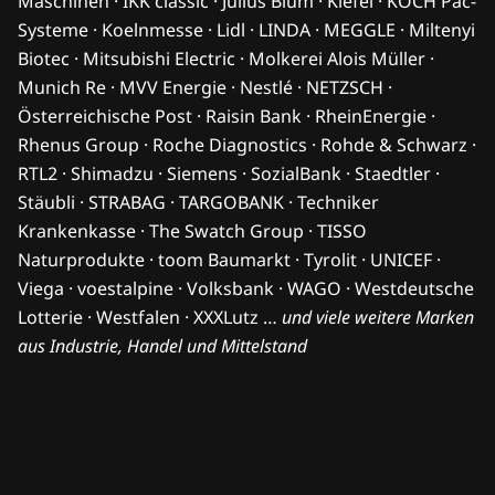
Maschinen · IKK classic · Julius Blum · Kiefel · KOCH Pac-
Systeme · Koelnmesse · Lidl · LINDA · MEGGLE · Miltenyi
Biotec · Mitsubishi Electric · Molkerei Alois Müller ·
Munich Re · MVV Energie · Nestlé · NETZSCH ·
Österreichische Post · Raisin Bank · RheinEnergie ·
Rhenus Group · Roche Diagnostics · Rohde & Schwarz ·
RTL2 · Shimadzu · Siemens · SozialBank · Staedtler ·
Stäubli · STRABAG · TARGOBANK · Techniker
Krankenkasse · The Swatch Group · TISSO
Naturprodukte · toom Baumarkt · Tyrolit · UNICEF ·
Viega · voestalpine · Volksbank · WAGO · Westdeutsche
Lotterie · Westfalen · XXXLutz …
und viele weitere Marken
aus Industrie, Handel und Mittelstand