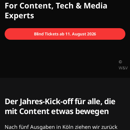
CMCX
For Content, Tech & Media
Experts
Blind Tickets ab 11. August 2026
©
W&V
Der Jahres-Kick-off für alle, die
mit Content etwas bewegen
Nach fünf Ausgaben in Köln ziehen wir zurück