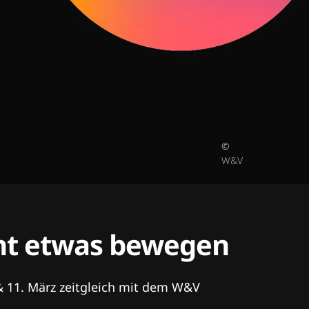
©
W&V
tent etwas bewegen
& 11. März zeitgleich mit dem W&V