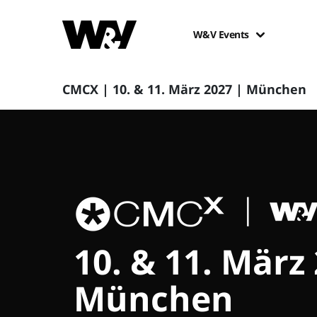
W&V Events
CMCX | 10. & 11. März 2027 | München
10. & 11. März
München