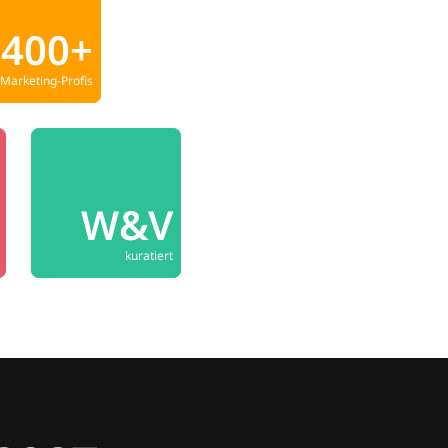
400+
Marketing-Profis
W&V
kuratiert