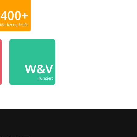
400+
Marketing-Profis
W&V
kuratiert