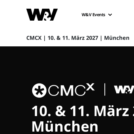
W&V Events
CMCX | 10. & 11. März 2027 | München
10. & 11. März
München