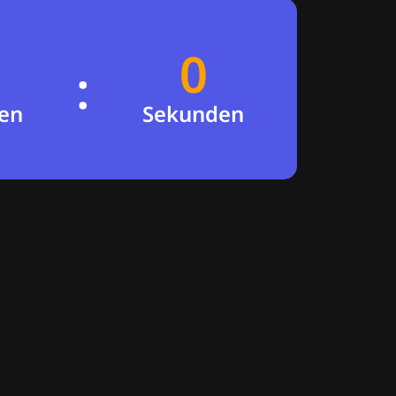
0
59
:
en
Sekunden