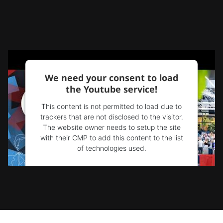
We need your consent to load
the Youtube service!
This content is not permitted to load due to
trackers that are not disclosed to the visitor.
The website owner needs to setup the site
with their CMP to add this content to the list
of technologies used.
Powered by
Usercentrics Consent
Management Platform