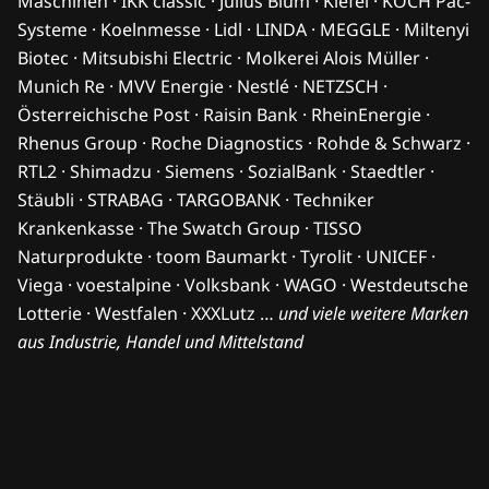
Maschinen · IKK classic · Julius Blum · Kiefel · KOCH Pac-
Systeme · Koelnmesse · Lidl · LINDA · MEGGLE · Miltenyi
Biotec · Mitsubishi Electric · Molkerei Alois Müller ·
Munich Re · MVV Energie · Nestlé · NETZSCH ·
Österreichische Post · Raisin Bank · RheinEnergie ·
Rhenus Group · Roche Diagnostics · Rohde & Schwarz ·
RTL2 · Shimadzu · Siemens · SozialBank · Staedtler ·
Stäubli · STRABAG · TARGOBANK · Techniker
Krankenkasse · The Swatch Group · TISSO
Naturprodukte · toom Baumarkt · Tyrolit · UNICEF ·
Viega · voestalpine · Volksbank · WAGO · Westdeutsche
Lotterie · Westfalen · XXXLutz …
und viele weitere Marken
aus Industrie, Handel und Mittelstand