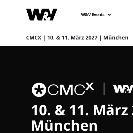
W&V Events
CMCX | 10. & 11. März 2027 | München
10. & 11. März
München