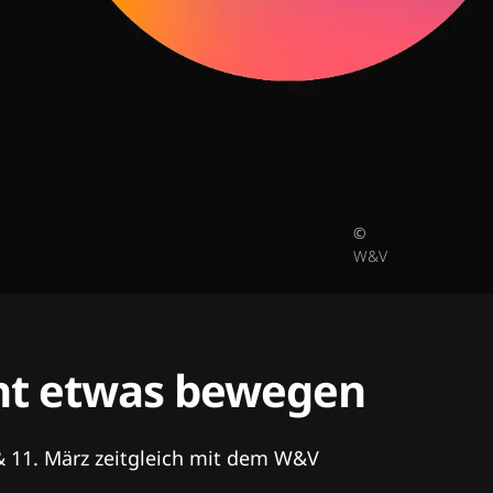
©
W&V
tent etwas bewegen
& 11. März zeitgleich mit dem W&V