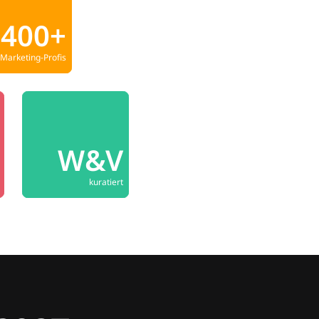
400+
Marketing-Profis
W&V
kuratiert