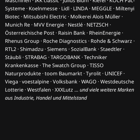
Maschinen · IKK classic · Julius Blum · Kiefel · KOCH Pac-
Systeme · Koelnmesse · Lidl · LINDA · MEGGLE · Miltenyi
Biotec · Mitsubishi Electric · Molkerei Alois Müller ·
Munich Re · MVV Energie · Nestlé · NETZSCH ·
Österreichische Post · Raisin Bank · RheinEnergie ·
Rhenus Group · Roche Diagnostics · Rohde & Schwarz ·
RTL2 · Shimadzu · Siemens · SozialBank · Staedtler ·
Stäubli · STRABAG · TARGOBANK · Techniker
Krankenkasse · The Swatch Group · TISSO
Naturprodukte · toom Baumarkt · Tyrolit · UNICEF ·
Viega · voestalpine · Volksbank · WAGO · Westdeutsche
Lotterie · Westfalen · XXXLutz …
und viele weitere Marken
aus Industrie, Handel und Mittelstand