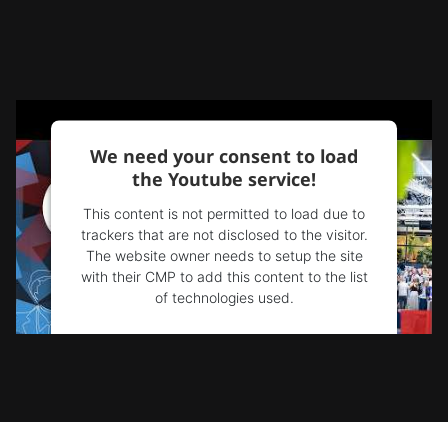
We need your consent to load
the Youtube service!
This content is not permitted to load due to
trackers that are not disclosed to the visitor.
The website owner needs to setup the site
with their CMP to add this content to the list
of technologies used.
Powered by
Usercentrics Consent
Management Platform