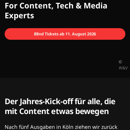
CMCX
For Content, Tech & Media
Experts
Blind Tickets ab 11. August 2026
©
W&V
Der Jahres-Kick-off für alle, die
mit Content etwas bewegen
Nach fünf Ausgaben in Köln ziehen wir zurück