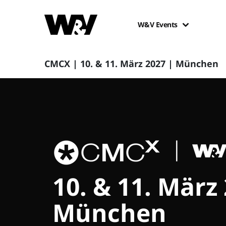
W&V Events
CMCX | 10. & 11. März 2027 | München
10. & 11. März
München