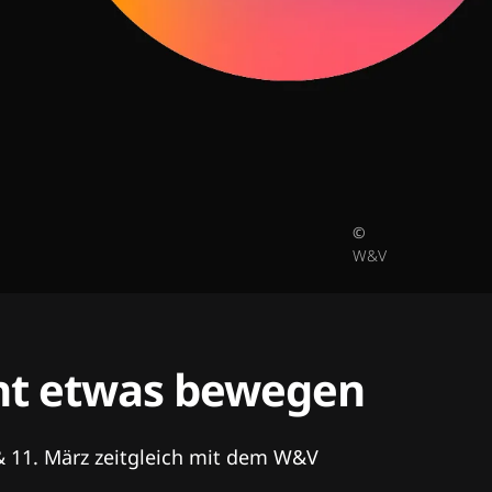
©
W&V
tent etwas bewegen
& 11. März zeitgleich mit dem W&V