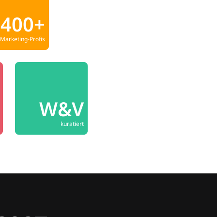
400+
Marketing-Profis
W&V
kuratiert