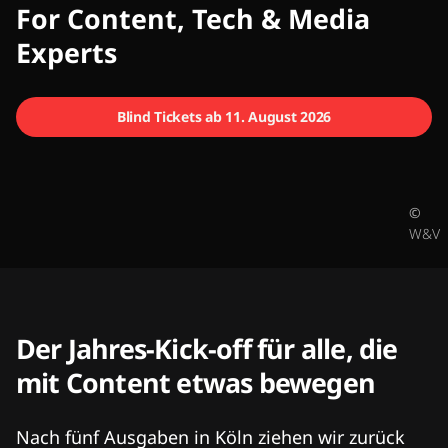
CMCX
For Content, Tech & Media
Experts
Blind Tickets ab 11. August 2026
©
W&V
Der Jahres-Kick-off für alle, die
mit Content etwas bewegen
Nach fünf Ausgaben in Köln ziehen wir zurück