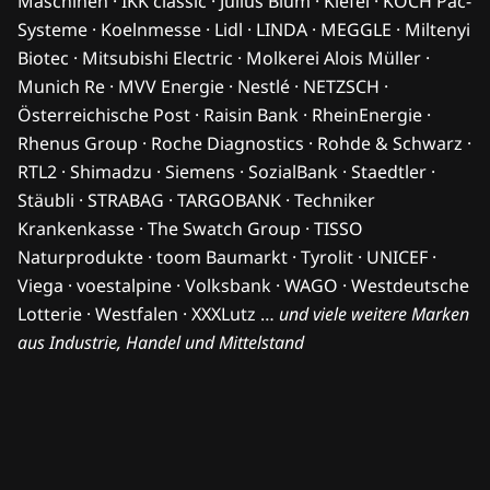
Maschinen · IKK classic · Julius Blum · Kiefel · KOCH Pac-
Systeme · Koelnmesse · Lidl · LINDA · MEGGLE · Miltenyi
Biotec · Mitsubishi Electric · Molkerei Alois Müller ·
Munich Re · MVV Energie · Nestlé · NETZSCH ·
Österreichische Post · Raisin Bank · RheinEnergie ·
Rhenus Group · Roche Diagnostics · Rohde & Schwarz ·
RTL2 · Shimadzu · Siemens · SozialBank · Staedtler ·
Stäubli · STRABAG · TARGOBANK · Techniker
Krankenkasse · The Swatch Group · TISSO
Naturprodukte · toom Baumarkt · Tyrolit · UNICEF ·
Viega · voestalpine · Volksbank · WAGO · Westdeutsche
Lotterie · Westfalen · XXXLutz …
und viele weitere Marken
aus Industrie, Handel und Mittelstand