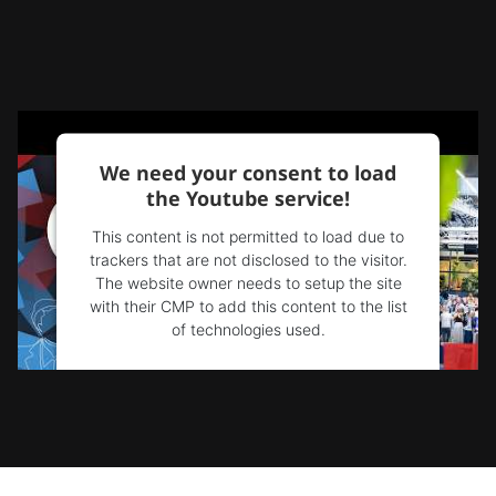
We need your consent to load
the Youtube service!
This content is not permitted to load due to
trackers that are not disclosed to the visitor.
The website owner needs to setup the site
with their CMP to add this content to the list
of technologies used.
Powered by
Usercentrics Consent
Management Platform