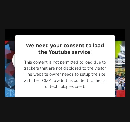
We need your consent to load
the Youtube service!
This content is not permitted to load due to
trackers that are not disclosed to the visitor.
The website owner needs to setup the site
with their CMP to add this content to the list
of technologies used.
Powered by
Usercentrics Consent
Management Platform