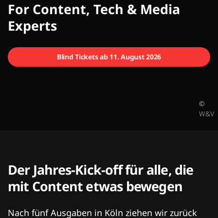
CMCX
For Content, Tech & Media
Experts
Blind Tickets ab 11. August 2026
©
W&V
Der Jahres-Kick-off für alle, die
mit Content etwas bewegen
Nach fünf Ausgaben in Köln ziehen wir zurück