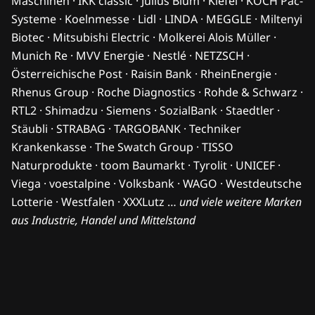
Maschinen · IKK classic · Julius Blum · Kiefel · KOCH Pac-
Systeme · Koelnmesse · Lidl · LINDA · MEGGLE · Miltenyi
Biotec · Mitsubishi Electric · Molkerei Alois Müller ·
Munich Re · MVV Energie · Nestlé · NETZSCH ·
Österreichische Post · Raisin Bank · RheinEnergie ·
Rhenus Group · Roche Diagnostics · Rohde & Schwarz ·
RTL2 · Shimadzu · Siemens · SozialBank · Staedtler ·
Stäubli · STRABAG · TARGOBANK · Techniker
Krankenkasse · The Swatch Group · TISSO
Naturprodukte · toom Baumarkt · Tyrolit · UNICEF ·
Viega · voestalpine · Volksbank · WAGO · Westdeutsche
Lotterie · Westfalen · XXXLutz …
und viele weitere Marken
aus Industrie, Handel und Mittelstand