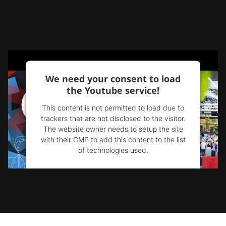
We need your consent to load
the Youtube service!
This content is not permitted to load due to
trackers that are not disclosed to the visitor.
The website owner needs to setup the site
with their CMP to add this content to the list
of technologies used.
Powered by
Usercentrics Consent
Management Platform