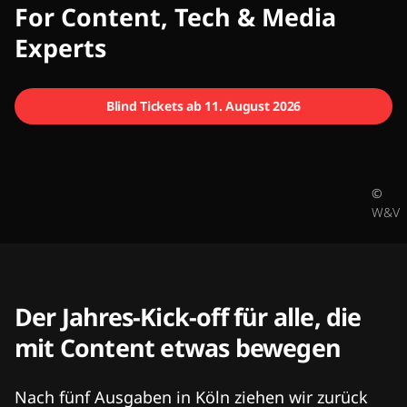
CMCX
For Content, Tech & Media
Experts
Blind Tickets ab 11. August 2026
©
W&V
Der Jahres-Kick-off für alle, die
mit Content etwas bewegen
Nach fünf Ausgaben in Köln ziehen wir zurück