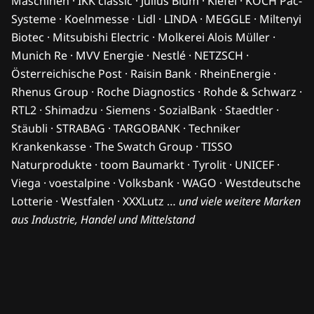
Maschinen · IKK classic · Julius Blum · Kiefel · KOCH Pac-
Systeme · Koelnmesse · Lidl · LINDA · MEGGLE · Miltenyi
Biotec · Mitsubishi Electric · Molkerei Alois Müller ·
Munich Re · MVV Energie · Nestlé · NETZSCH ·
Österreichische Post · Raisin Bank · RheinEnergie ·
Rhenus Group · Roche Diagnostics · Rohde & Schwarz ·
RTL2 · Shimadzu · Siemens · SozialBank · Staedtler ·
Stäubli · STRABAG · TARGOBANK · Techniker
Krankenkasse · The Swatch Group · TISSO
Naturprodukte · toom Baumarkt · Tyrolit · UNICEF ·
Viega · voestalpine · Volksbank · WAGO · Westdeutsche
Lotterie · Westfalen · XXXLutz …
und viele weitere Marken
aus Industrie, Handel und Mittelstand