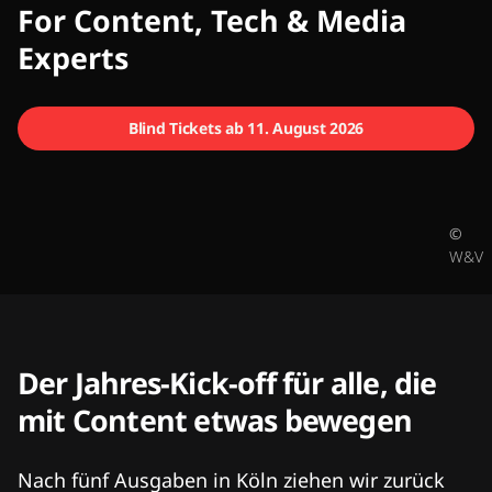
CMCX
For Content, Tech & Media
Experts
Blind Tickets ab 11. August 2026
©
W&V
Der Jahres-Kick-off für alle, die
mit Content etwas bewegen
Nach fünf Ausgaben in Köln ziehen wir zurück