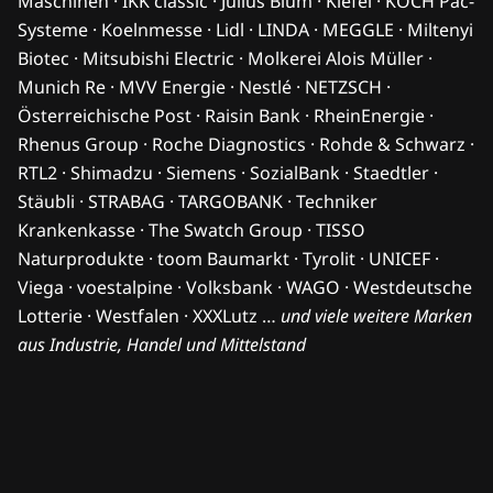
Maschinen · IKK classic · Julius Blum · Kiefel · KOCH Pac-
Systeme · Koelnmesse · Lidl · LINDA · MEGGLE · Miltenyi
Biotec · Mitsubishi Electric · Molkerei Alois Müller ·
Munich Re · MVV Energie · Nestlé · NETZSCH ·
Österreichische Post · Raisin Bank · RheinEnergie ·
Rhenus Group · Roche Diagnostics · Rohde & Schwarz ·
RTL2 · Shimadzu · Siemens · SozialBank · Staedtler ·
Stäubli · STRABAG · TARGOBANK · Techniker
Krankenkasse · The Swatch Group · TISSO
Naturprodukte · toom Baumarkt · Tyrolit · UNICEF ·
Viega · voestalpine · Volksbank · WAGO · Westdeutsche
Lotterie · Westfalen · XXXLutz …
und viele weitere Marken
aus Industrie, Handel und Mittelstand