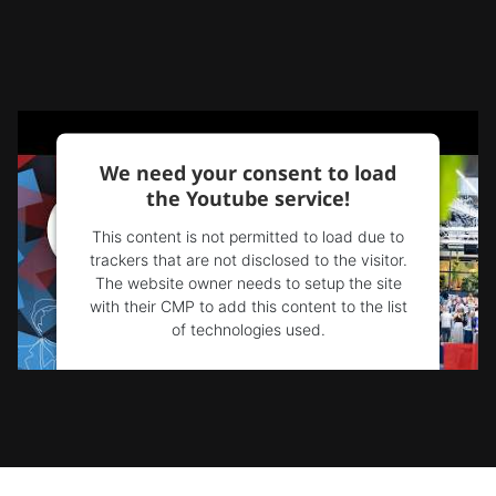
We need your consent to load
the Youtube service!
This content is not permitted to load due to
trackers that are not disclosed to the visitor.
The website owner needs to setup the site
with their CMP to add this content to the list
of technologies used.
Powered by
Usercentrics Consent
Management Platform