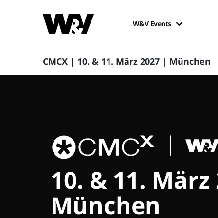
W&V Events
CMCX | 10. & 11. März 2027 | München
10. & 11. März
München