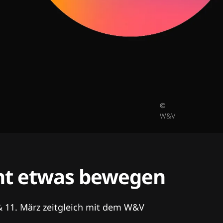
©
W&V
tent etwas bewegen
& 11. März zeitgleich mit dem W&V