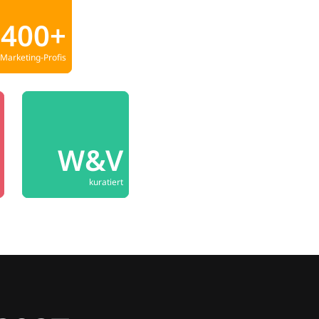
400+
Marketing-Profis
W&V
kuratiert