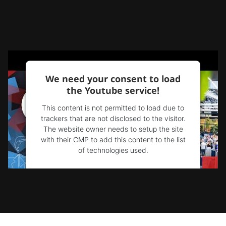
We need your consent to load
the Youtube service!
This content is not permitted to load due to
trackers that are not disclosed to the visitor.
The website owner needs to setup the site
with their CMP to add this content to the list
of technologies used.
Powered by
Usercentrics Consent
Management Platform