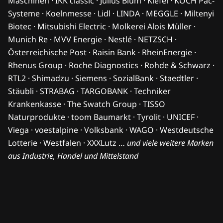
Maschinen · IKK classic · Julius Blum · Kiefel · KOCH Pac-
Systeme · Koelnmesse · Lidl · LINDA · MEGGLE · Miltenyi
Biotec · Mitsubishi Electric · Molkerei Alois Müller ·
Munich Re · MVV Energie · Nestlé · NETZSCH ·
Österreichische Post · Raisin Bank · RheinEnergie ·
Rhenus Group · Roche Diagnostics · Rohde & Schwarz ·
RTL2 · Shimadzu · Siemens · SozialBank · Staedtler ·
Stäubli · STRABAG · TARGOBANK · Techniker
Krankenkasse · The Swatch Group · TISSO
Naturprodukte · toom Baumarkt · Tyrolit · UNICEF ·
Viega · voestalpine · Volksbank · WAGO · Westdeutsche
Lotterie · Westfalen · XXXLutz …
und viele weitere Marken
aus Industrie, Handel und Mittelstand