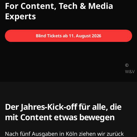
CMCX
For Content, Tech & Media
Experts
Blind Tickets ab 11. August 2026
©
W&V
Der Jahres-Kick-off für alle, die
mit Content etwas bewegen
Nach fünf Ausgaben in Köln ziehen wir zurück