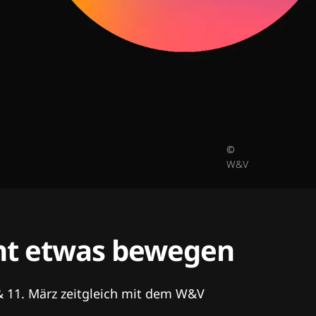
©
W&V
tent etwas bewegen
& 11. März zeitgleich mit dem W&V