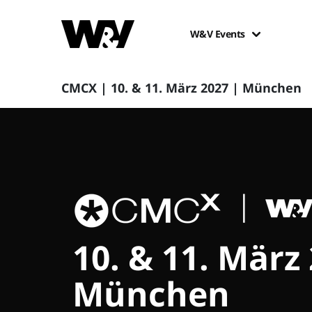
W&V Events
CMCX | 10. & 11. März 2027 | München
10. & 11. März
München