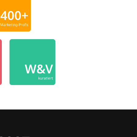
400+
Marketing-Profis
W&V
kuratiert