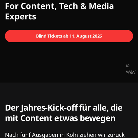
CMCX
For Content, Tech & Media
Experts
Blind Tickets ab 11. August 2026
©
W&V
Der Jahres-Kick-off für alle, die
mit Content etwas bewegen
Nach fünf Ausgaben in Köln ziehen wir zurück