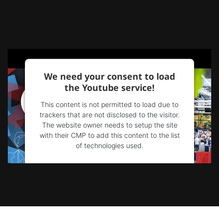
We need your consent to load
the Youtube service!
This content is not permitted to load due to
trackers that are not disclosed to the visitor.
The website owner needs to setup the site
with their CMP to add this content to the list
of technologies used.
Powered by
Usercentrics Consent
Management Platform