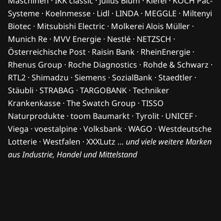
Maschinen · IKK classic · Julius Blum · Kiefel · KOCH Pac-
Systeme · Koelnmesse · Lidl · LINDA · MEGGLE · Miltenyi
Biotec · Mitsubishi Electric · Molkerei Alois Müller ·
Munich Re · MVV Energie · Nestlé · NETZSCH ·
Österreichische Post · Raisin Bank · RheinEnergie ·
Rhenus Group · Roche Diagnostics · Rohde & Schwarz ·
RTL2 · Shimadzu · Siemens · SozialBank · Staedtler ·
Stäubli · STRABAG · TARGOBANK · Techniker
Krankenkasse · The Swatch Group · TISSO
Naturprodukte · toom Baumarkt · Tyrolit · UNICEF ·
Viega · voestalpine · Volksbank · WAGO · Westdeutsche
Lotterie · Westfalen · XXXLutz …
und viele weitere Marken
aus Industrie, Handel und Mittelstand