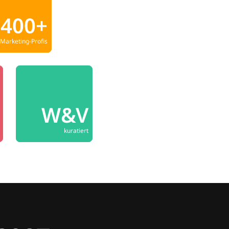
400+
Marketing-Profis
W&V
kuratiert