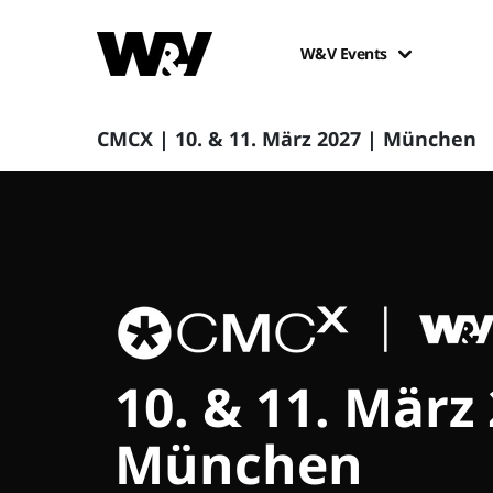
W&V Events
CMCX | 10. & 11. März 2027 | München
10. & 11. März
München