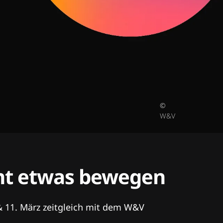
©
W&V
tent etwas bewegen
& 11. März zeitgleich mit dem W&V