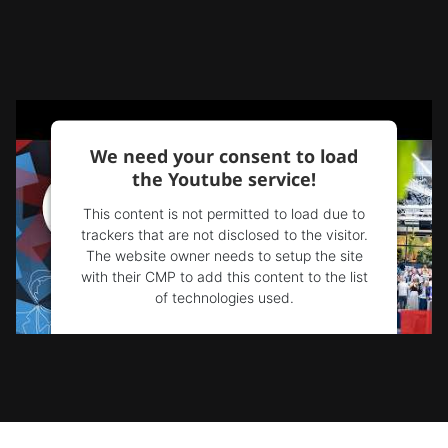
We need your consent to load
the Youtube service!
This content is not permitted to load due to
trackers that are not disclosed to the visitor.
The website owner needs to setup the site
with their CMP to add this content to the list
of technologies used.
Powered by
Usercentrics Consent
Management Platform