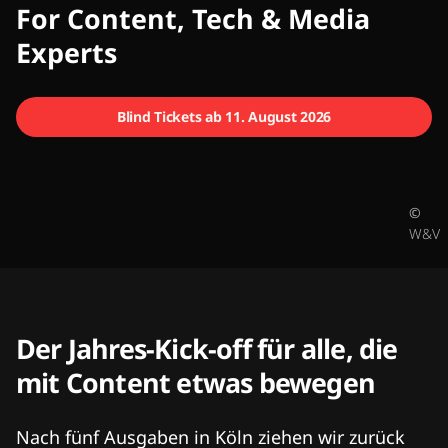
CMCX
For Content, Tech & Media
Experts
Blind Tickets ab 11. August 2026
©
W&V
Der Jahres-Kick-off für alle, die
mit Content etwas bewegen
Nach fünf Ausgaben in Köln ziehen wir zurück