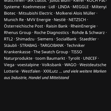
Maschinen · IKK classic · Julius Blum · Kiefel · KOCH Pac-
Systeme · Koelnmesse · Lidl · LINDA · MEGGLE · Miltenyi
Biotec · Mitsubishi Electric · Molkerei Alois Müller ·
Munich Re · MVV Energie · Nestlé · NETZSCH ·
Österreichische Post · Raisin Bank · RheinEnergie ·
Rhenus Group · Roche Diagnostics · Rohde & Schwarz ·
RTL2 · Shimadzu · Siemens · SozialBank · Staedtler ·
Stäubli · STRABAG · TARGOBANK · Techniker
Krankenkasse · The Swatch Group · TISSO
Naturprodukte · toom Baumarkt · Tyrolit · UNICEF ·
Viega · voestalpine · Volksbank · WAGO · Westdeutsche
Lotterie · Westfalen · XXXLutz …
und viele weitere Marken
aus Industrie, Handel und Mittelstand