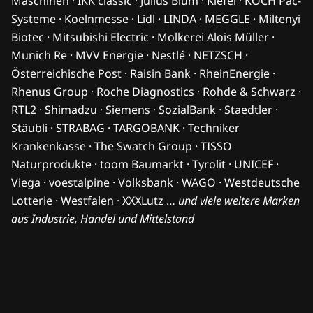
Maschinen · IKK classic · Julius Blum · Kiefel · KOCH Pac-
Systeme · Koelnmesse · Lidl · LINDA · MEGGLE · Miltenyi
Biotec · Mitsubishi Electric · Molkerei Alois Müller ·
Munich Re · MVV Energie · Nestlé · NETZSCH ·
Österreichische Post · Raisin Bank · RheinEnergie ·
Rhenus Group · Roche Diagnostics · Rohde & Schwarz ·
RTL2 · Shimadzu · Siemens · SozialBank · Staedtler ·
Stäubli · STRABAG · TARGOBANK · Techniker
Krankenkasse · The Swatch Group · TISSO
Naturprodukte · toom Baumarkt · Tyrolit · UNICEF ·
Viega · voestalpine · Volksbank · WAGO · Westdeutsche
Lotterie · Westfalen · XXXLutz …
und viele weitere Marken
aus Industrie, Handel und Mittelstand