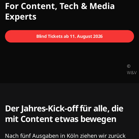
CMCX
For Content, Tech & Media
Experts
Blind Tickets ab 11. August 2026
©
W&V
Der Jahres-Kick-off für alle, die
mit Content etwas bewegen
Nach fünf Ausgaben in Köln ziehen wir zurück