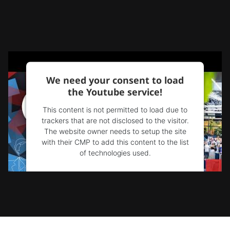
We need your consent to load
the Youtube service!
This content is not permitted to load due to
trackers that are not disclosed to the visitor.
The website owner needs to setup the site
with their CMP to add this content to the list
of technologies used.
Powered by
Usercentrics Consent
Management Platform